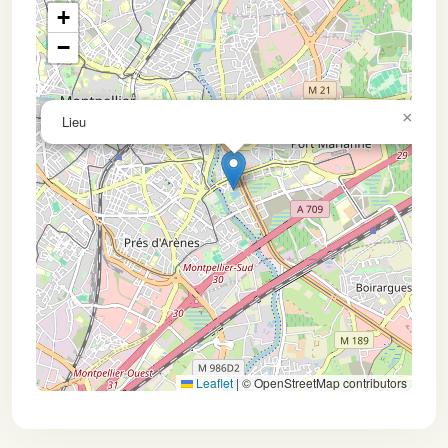
+
−
×
Lieu
Leaflet
|
© OpenStreetMap contributors