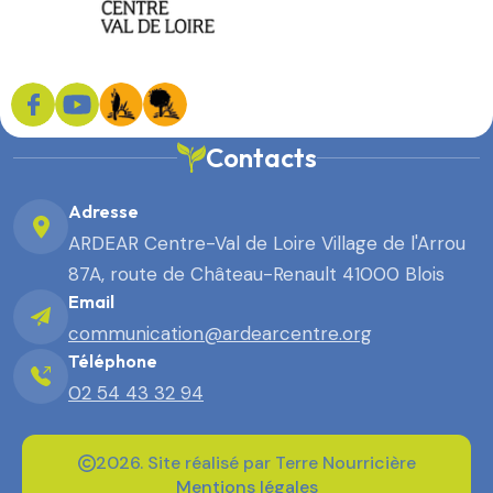
Contacts
Adresse
ARDEAR Centre-Val de Loire Village de l'Arrou
87A, route de Château-Renault 41000 Blois
Email
communication@ardearcentre.org
Téléphone
02 54 43 32 94
2026. Site réalisé par Terre Nourricière
Mentions légales