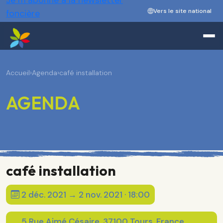
Je m’abonne à la newsletter
Vers le site national
foncière
Accueil
›
Agenda
›
café installation
AGENDA
café installation
2 déc. 2021 → 2 nov. 2021 · 18:00
5 Rue Aimé Césaire, 37100 Tours, France,