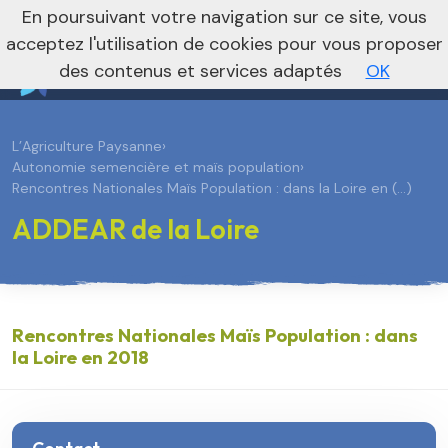
En poursuivant votre navigation sur ce site, vous
Vers le site national
acceptez l'utilisation de cookies pour vous proposer
des contenus et services adaptés
OK
L’Agriculture Paysanne
›
Autonomie semencière et maïs population
›
Rencontres Nationales Maïs Population : dans la Loire en (…)
ADDEAR de la Loire
Rencontres Nationales Maïs Population : dans
la Loire en 2018