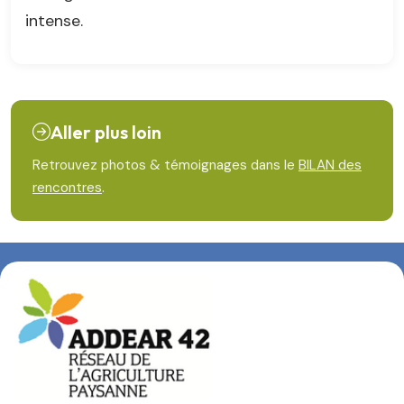
intense.
Aller plus loin
Retrouvez photos & témoignages dans le
BILAN des
rencontres
.