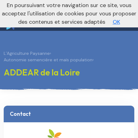
nivo_2026: 1
En poursuivant votre navigation sur ce site, vous
Vers le site national
acceptez l'utilisation de cookies pour vous proposer
des contenus et services adaptés
OK
L’Agriculture Paysanne
›
Autonomie semencière et maïs population
›
ADDEAR de la Loire
Contact