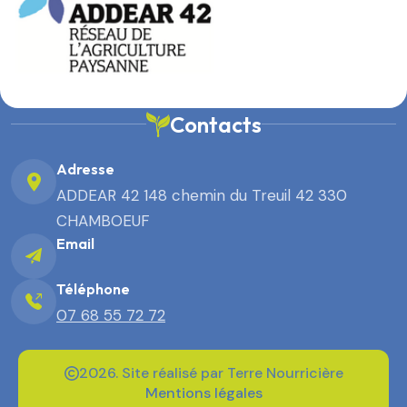
Contacts
Adresse
ADDEAR 42 148 chemin du Treuil 42 330
CHAMBOEUF
Email
Téléphone
07 68 55 72 72
2026. Site réalisé par Terre Nourricière
Mentions légales