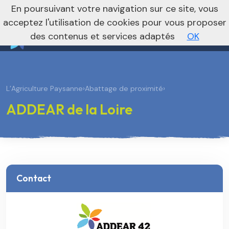
nivo_2026: 1
En poursuivant votre navigation sur ce site, vous
Vers le site national
acceptez l'utilisation de cookies pour vous proposer
des contenus et services adaptés
OK
L’Agriculture Paysanne
›
Abattage de proximité
›
ADDEAR de la Loire
Contact