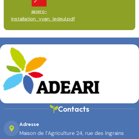
apero-
installation_yvan_ledeul.pdf
Contacts
Adresse
Maison de l’Agriculture 24, rue des Ingrains