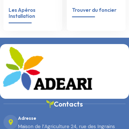
Les Apéros
Trouver du foncier
Installation
Contacts
Adresse
Maison de l’Agriculture 24, rue des Ingrains