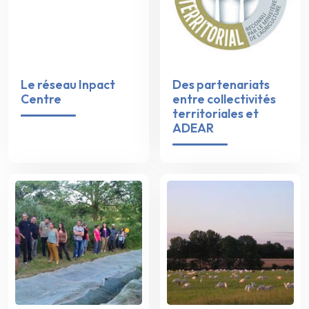
Le réseau Inpact
Des partenariats
Centre
entre collectivités
territoriales et
ADEAR