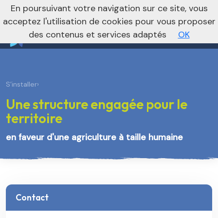
nivo_2026: 1
En poursuivant votre navigation sur ce site, vous
Vers le site régional
Vers le site national
acceptez l'utilisation de cookies pour vous proposer
des contenus et services adaptés
OK
S’installer
›
Une structure engagée pour le
territoire
en faveur d'une agriculture à taille humaine
Contact