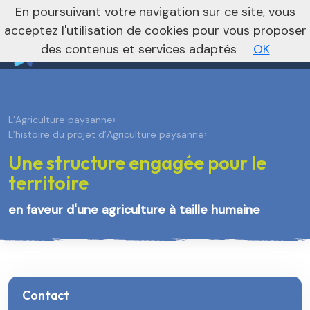
nivo_2026: 1
En poursuivant votre navigation sur ce site, vous
Vers le site régional
Vers le site national
acceptez l'utilisation de cookies pour vous proposer
des contenus et services adaptés
OK
L’Agriculture paysanne
›
L’histoire du projet d’Agriculture paysanne
›
Une structure engagée pour le
territoire
en faveur d'une agriculture à taille humaine
Contact