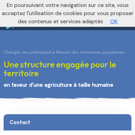
nivo_2026: 1
En poursuivant votre navigation sur ce site, vous
Vers le site régional
Vers le site national
acceptez l'utilisation de cookies pour vous proposer
des contenus et services adaptés
OK
Changer ses pratiques
›
La Maison des semences paysannes
›
Une structure engagée pour le
territoire
en faveur d'une agriculture à taille humaine
Contact