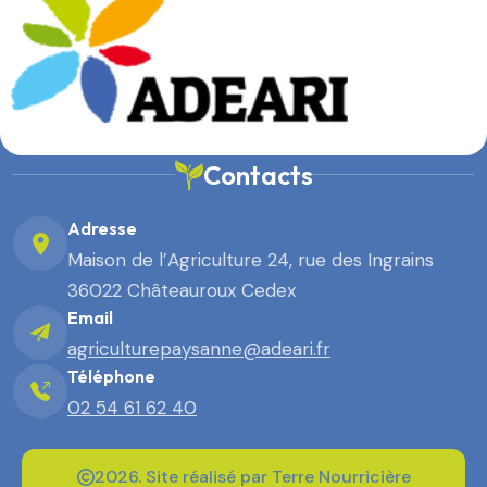
Contacts
Adresse
Maison de l’Agriculture 24, rue des Ingrains
36022 Châteauroux Cedex
Email
agriculturepaysanne@adeari.fr
Téléphone
02 54 61 62 40
2026. Site réalisé par Terre Nourricière