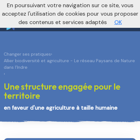
nivo_2026: 1
En poursuivant votre navigation sur ce site, vous
Vers le site régional
Vers le site national
acceptez l'utilisation de cookies pour vous proposer
des contenus et services adaptés
OK
Changer ses pratiques
›
Allier biodiversité et agriculture - Le réseau Paysans de Nature
dans l’Indre
›
Une structure engagée pour le
territoire
en faveur d'une agriculture à taille humaine