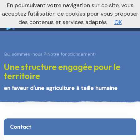
nivo_2026: 1
En poursuivant votre navigation sur ce site, vous
Vers le site régional
Vers le site national
acceptez l'utilisation de cookies pour vous proposer
des contenus et services adaptés
OK
Qui sommes-nous ?
›
Notre fonctionnement
›
Une structure engagée pour le
territoire
en faveur d'une agriculture à taille humaine
Contact