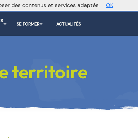
oposer des contenus et services adaptés
OK
ite régional
Vers le site national
ES
SE FORMER
ACTUALITÉS
S
 territoire