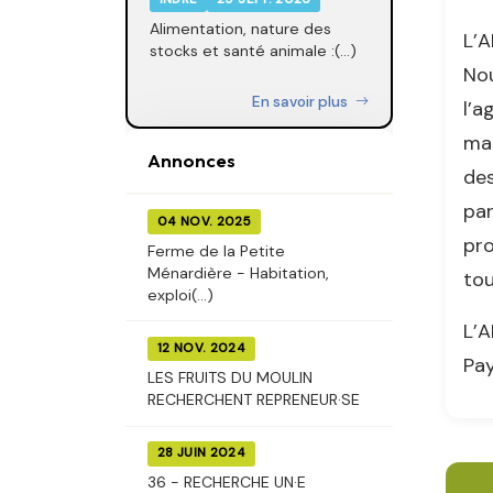
Alimentation, nature des
L’A
stocks et santé animale :(...)
Nou
En savoir plus
l’a
mat
Annonces
des
par
04 NOV. 2025
pro
Ferme de la Petite
Ménardière - Habitation,
tou
exploi(...)
L’A
12 NOV. 2024
Pay
LES FRUITS DU MOULIN
RECHERCHENT REPRENEUR·SE
28 JUIN 2024
36 - RECHERCHE UN·E