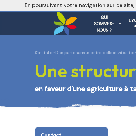
nivo_2026: 1
En poursuivant votre navigation sur ce site
QUI
L’A
SOMMES-
NOUS ?
S’installer
›
Des partenariats entre collectivités ter
Une structur
en faveur d'une agriculture à t
Contact