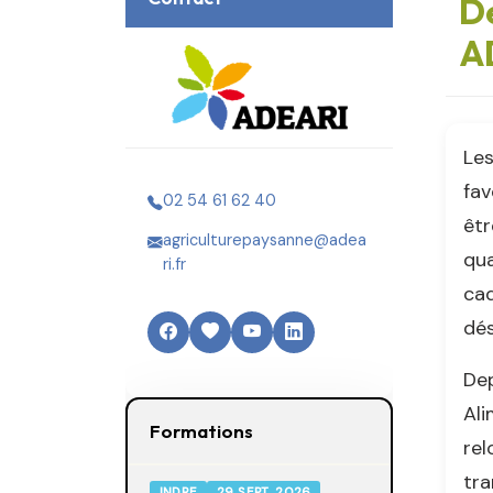
De
A
Les
fav
02 54 61 62 40
êtr
agriculturepaysanne@adea
qua
ri.fr
cad
dés
Dep
Ali
Formations
rel
tra
INDRE
29 SEPT. 2026