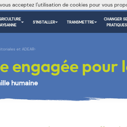
, vous acceptez l'utilisation de cookies pour vous pr
Vers le s
GRICULTURE
CHANGER S
S’INSTALLER
TRANSMETTRE
PAYSANNE
PRATIQUE
ritoriales et ADEAR
›
e engagée pour le
aille humaine