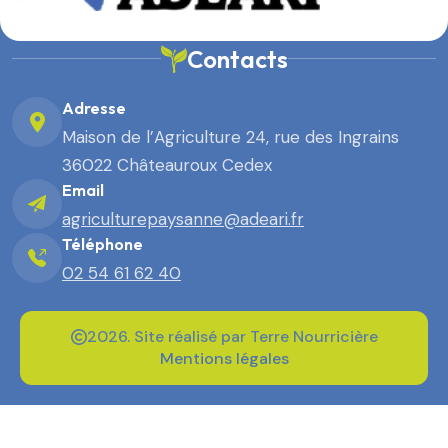
Contacts
Adresse
Maison de l’Agriculture 24, rue des Ingrains
36022 Châteauroux Cedex
Email
agriculturepaysanne@adeari.fr
Téléphone
02 54 61 62 40
2026. Site réalisé par Terre Nourricière
Mentions légales