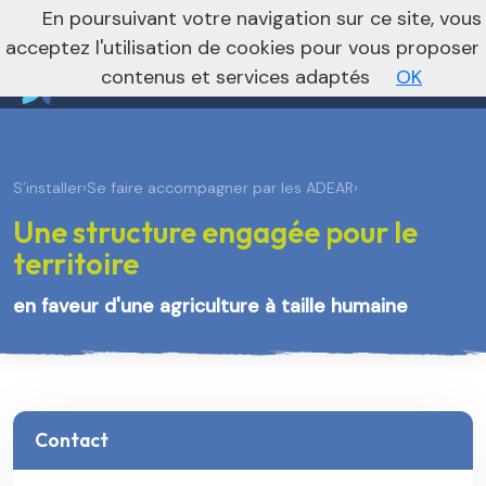
nivo_2026: 1
En poursuivant votre navigation sur ce site, vous
Vers le site régional
Vers le site nation
acceptez l'utilisation de cookies pour vous proposer
contenus et services adaptés
OK
S’installer
›
Se faire accompagner par les ADEAR
›
Une structure engagée pour le
territoire
en faveur d'une agriculture à taille humaine
Contact