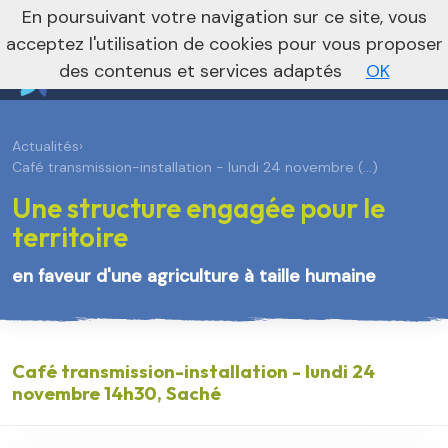
En poursuivant votre navigation sur ce site, vous
Vers le site régional
Vers le site national
acceptez l'utilisation de cookies pour vous proposer
des contenus et services adaptés
OK
Actualités
›
Café transmission-installation - lundi 24 novembre (…)
Une structure engagée pour le
territoire
en faveur d'une agriculture à taille humaine
Café transmission-installation - lundi 24
novembre 14h30, Saché