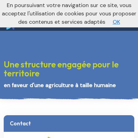
nivo_2026: 1
En poursuivant votre navigation sur ce site, vous
Vers le site régional
Vers le site national
acceptez l'utilisation de cookies pour vous proposer
des contenus et services adaptés
OK
Une structure engagée pour le
territoire
en faveur d'une agriculture à taille humaine
Contact