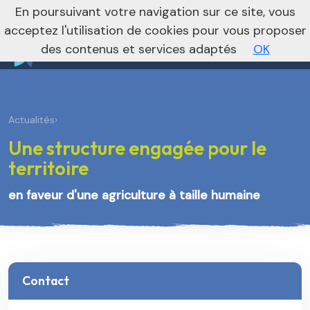
nivo_2026: 1
En poursuivant votre navigation sur ce site, vous
Vers le site régional
Vers le site national
acceptez l'utilisation de cookies pour vous proposer
des contenus et services adaptés
OK
Actualités
›
Une structure engagée pour le
territoire
en faveur d'une agriculture à taille humaine
Contact