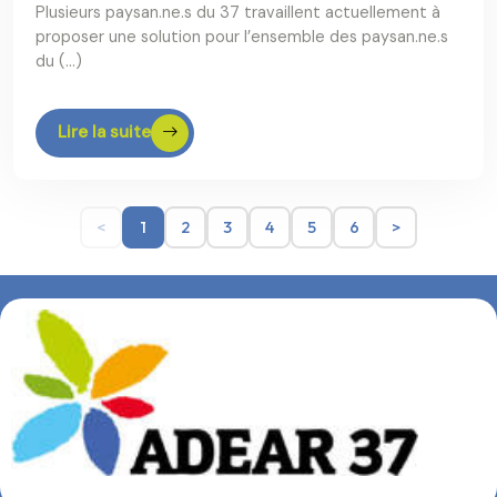
Plusieurs paysan.ne.s du 37 travaillent actuellement à
proposer une solution pour l’ensemble des paysan.ne.s
du (…)
Lire la suite
<
1
2
3
4
5
6
>