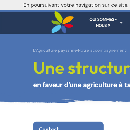
nivo_2026: 1
En poursuivant votre navigation sur ce site
QUI SOMMES-
NOUS ?
L’Agriculture paysanne
›
Notre accompagnement
›
Une structur
en faveur d'une agriculture à t
Contact