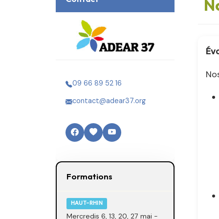
N
Évo
Nos
09 66 89 52 16
contact@adear37.org
Formations
HAUT-RHIN
Mercredis 6, 13, 20, 27 mai -