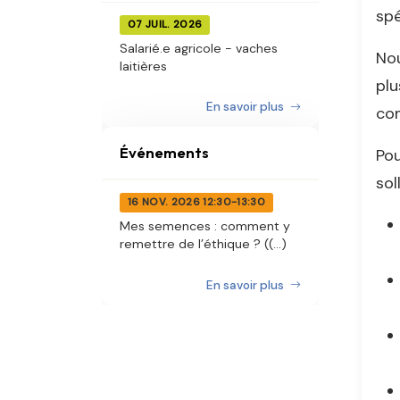
spé
07 JUIL. 2026
Salarié.e agricole - vaches
Nou
laitières
plu
En savoir plus
co
Événements
Pou
sol
16 NOV. 2026 12:30-13:30
Mes semences : comment y
remettre de l’éthique ? ((...)
En savoir plus