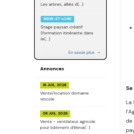
Les arbres, alliés d(...)
INDRE-ET-LOIRE
Stage paysan créatif
(formation itinérante dans
le(...)
En savoir plus
Annonces
16 JUIL. 2026
Se 
Vente/location domaine
viticole
La 
l’A
08 JUIL. 2026
de 
Vente - ventilateur agricole
pour bâtiment d'éleva(...)
pay