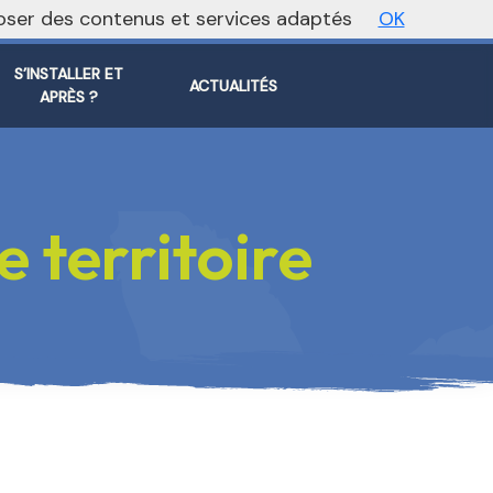
oposer des contenus et services adaptés
OK
ite régional
Vers le site national
S’INSTALLER ET
ACTUALITÉS
APRÈS ?
 territoire