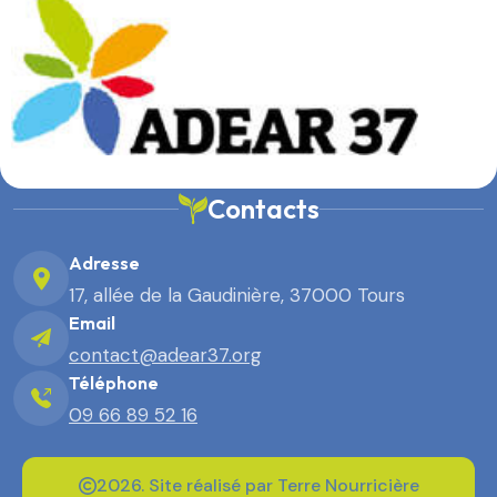
Contacts
Adresse
17, allée de la Gaudinière, 37000 Tours
Email
contact@adear37.org
Téléphone
09 66 89 52 16
2026. Site réalisé par Terre Nourricière