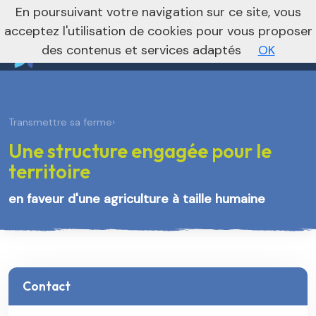
nivo_2026: 1
En poursuivant votre navigation sur ce site, vous
Vers le site régional
Vers le site national
acceptez l'utilisation de cookies pour vous proposer
des contenus et services adaptés
OK
Transmettre sa ferme
›
Une structure engagée pour le
territoire
en faveur d'une agriculture à taille humaine
Contact