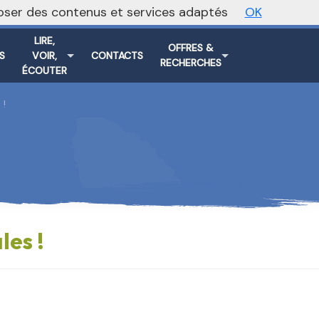
oposer des contenus et services adaptés
OK
Vers le site national
LIRE,
OFFRES &
S
VOIR,
CONTACTS
RECHERCHES
ÉCOUTER
 !
les !