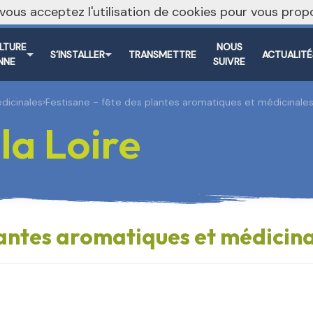
, vous acceptez l'utilisation de cookies pour vous pr
ULTURE
NOUS
S’INSTALLER
TRANSMETTRE
ACTUALITÉ
NNE
SUIVRE
dicinales
›
Festisane - fête des plantes aromatiques et médicinales
a Loire
lantes aromatiques et médicina