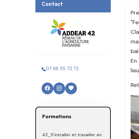
Contact
Pre
"Fe
Cla
mar
bal
En 
07 68 55 72 72
lie
Ret
Formations
42_S'installer et travailler en