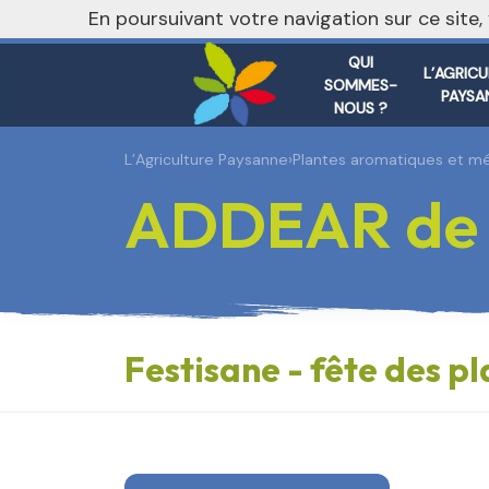
En poursuivant votre navigation sur ce site
QUI
L’AGRIC
SOMMES-
PAYSA
NOUS ?
L’Agriculture Paysanne
›
Plantes aromatiques et mé
ADDEAR de l
Festisane - fête des p