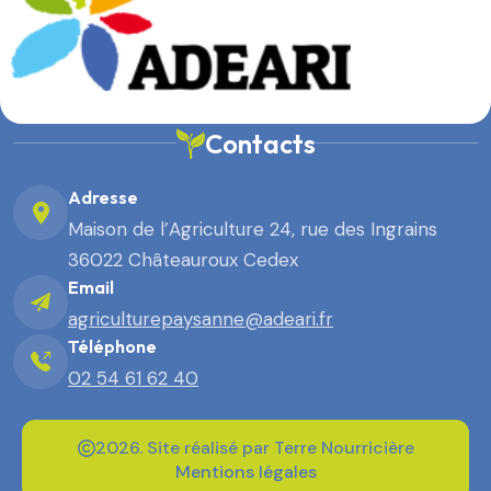
Contacts
Adresse
Maison de l’Agriculture 24, rue des Ingrains
36022 Châteauroux Cedex
Email
agriculturepaysanne@adeari.fr
Téléphone
02 54 61 62 40
2026. Site réalisé par Terre Nourricière
Mentions légales