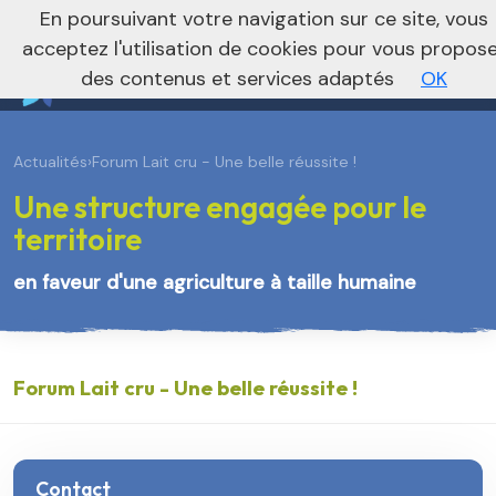
En poursuivant votre navigation sur ce site, vous
Vers le site régional
Vers le site nationa
acceptez l'utilisation de cookies pour vous propos
des contenus et services adaptés
OK
Actualités
›
Forum Lait cru - Une belle réussite !
Une structure engagée pour le
territoire
en faveur d'une agriculture à taille humaine
Forum Lait cru - Une belle réussite !
Contact