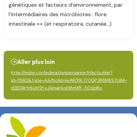
génétiques et facteurs d’environnement, par
l’intermédiaires des microbiotes : flore
intestinale ++ (et respiratoire, cutanée…)
Aller plus loin
http://indre.confederationpaysanne.fr/actu.php?
id=11982&type=A&fbclid=IwAR39L17ODPJR6MXS7UiNi-
d2ED8rYr6ohf2YyJAmaHvsHlhrMfF-50dzIKo