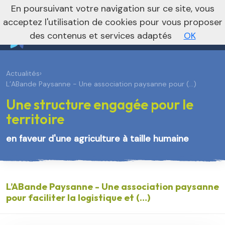
En poursuivant votre navigation sur ce site, vous
Vers le site régional
Vers le site national
acceptez l'utilisation de cookies pour vous proposer
des contenus et services adaptés
OK
Actualités
›
L’ABande Paysanne - Une association paysanne pour (…)
Une structure engagée pour le
territoire
en faveur d'une agriculture à taille humaine
L’ABande Paysanne - Une association paysanne
pour faciliter la logistique et (…)