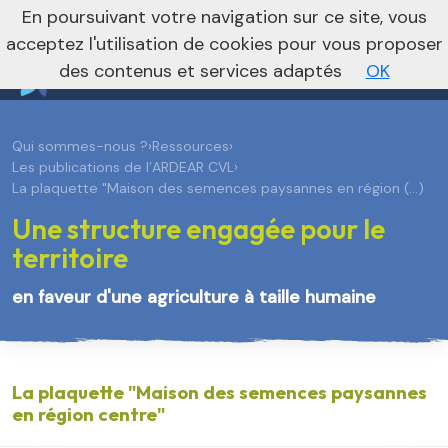
En poursuivant votre navigation sur ce site, vous
Vers le site régional
Vers le site national
acceptez l'utilisation de cookies pour vous proposer
des contenus et services adaptés
OK
Qui sommes-nous ?
›
Ressources
›
Les publications de l’ARDEAR CVL
›
La plaquette "Maison des semences paysannes en région (…)
Une structure engagée pour le
territoire
en faveur d'une agriculture à taille humaine
La plaquette "Maison des semences paysannes
en région centre"