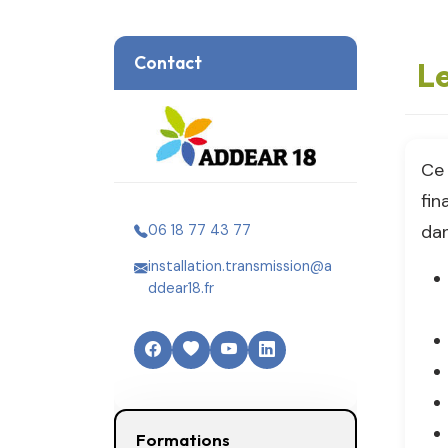
Contact
Le
Ce 
fin
dan
06 18 77 43 77
installation.transmission@a
ddear18.fr
Formations