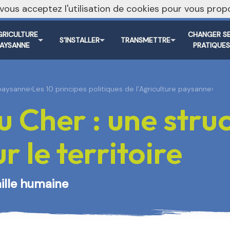
, vous acceptez l'utilisation de cookies pour vous pr
Vers le s
GRICULTURE
CHANGER S
S’INSTALLER
TRANSMETTRE
PAYSANNE
PRATIQUE
 paysanne
›
Les 10 principes politiques de l’Agriculture paysanne
›
 Cher : une stru
 le territoire
aille humaine