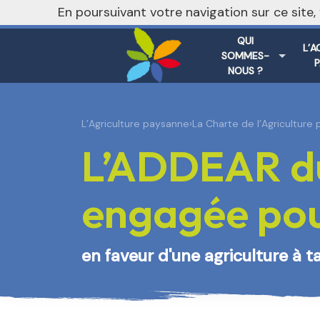
nivo_2026: 1
En poursuivant votre navigation sur ce site
QUI
L’A
SOMMES-
NOUS ?
L’Agriculture paysanne
›
La Charte de l’Agriculture
L’ADDEAR du
engagée pour
en faveur d'une agriculture à t