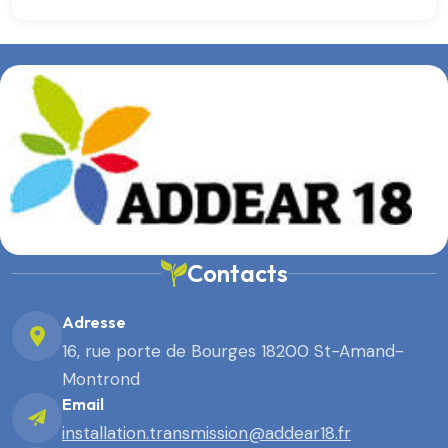
Contacts
Adresse
16, rue porte de Bourges 18200 St-Amand-
Montrond
Email
installation.transmission@addear18.fr