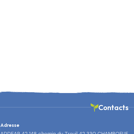
Contacts
Adresse
ADDEAR 42 148 chemin du Treuil 42 330 CHAMBOEUF