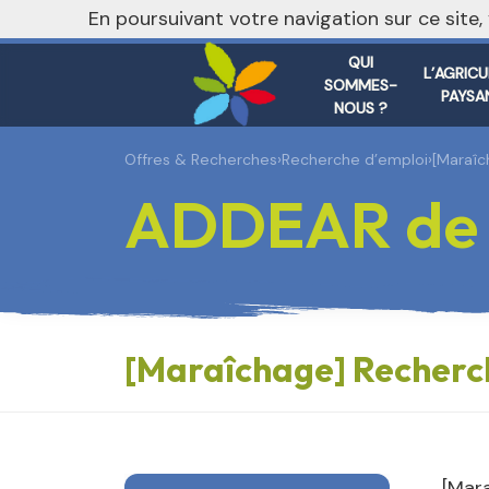
En poursuivant votre navigation sur ce site
QUI
L’AGRIC
SOMMES-
PAYSA
NOUS ?
Offres & Recherches
›
Recherche d’emploi
›
[Maraîc
ADDEAR de l
[Maraîchage] Recherc
[Mar