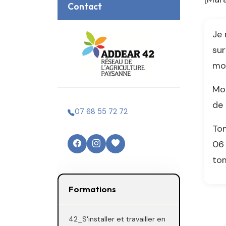
Contact
Je 
sur
moi
Mon
de 
07 68 55 72 72
To
06 
tom
Formations
42_S'installer et travailler en