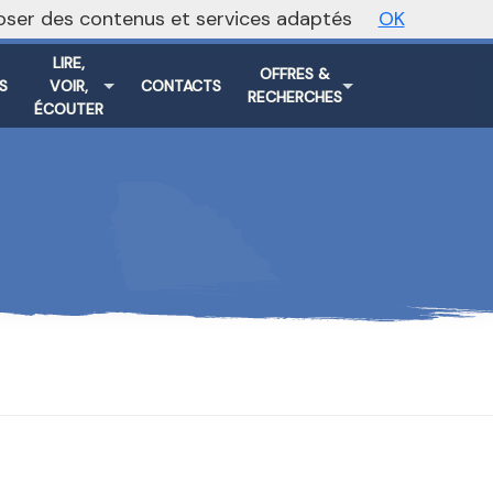
oposer des contenus et services adaptés
OK
Vers le site national
LIRE,
OFFRES &
S
VOIR,
CONTACTS
RECHERCHES
ÉCOUTER