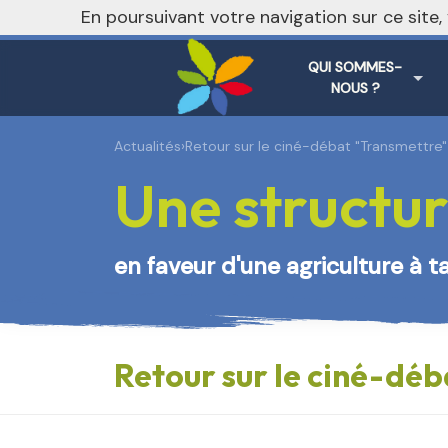
En poursuivant votre navigation sur ce site
QUI SOMMES-
NOUS ?
Actualités
›
Retour sur le ciné-débat "Transmettre
Une structur
en faveur d'une agriculture à t
Retour sur le ciné-dé