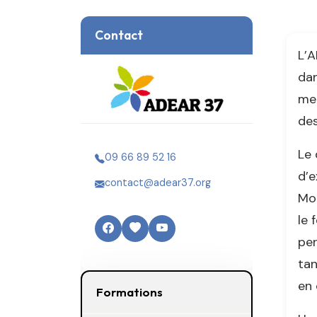
Contact
L’A
dan
met
des
Le 
09 66 89 52 16
d’e
contact@adear37.org
Mon
le 
per
tan
en 
Formations