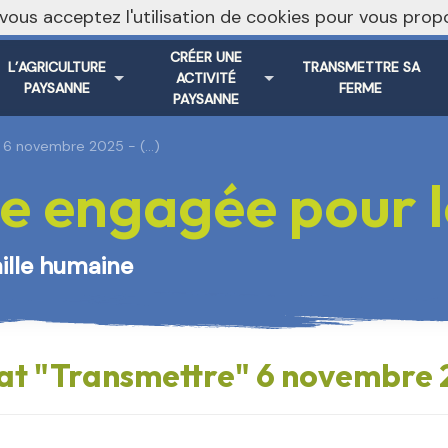
, vous acceptez l'utilisation de cookies pour vous pr
Vers le s
CRÉER UNE
L’AGRICULTURE
TRANSMETTRE SA
ACTIVITÉ
PAYSANNE
FERME
PAYSANNE
" 6 novembre 2025 - (…)
e engagée pour le
aille humaine
bat "Transmettre" 6 novembre 