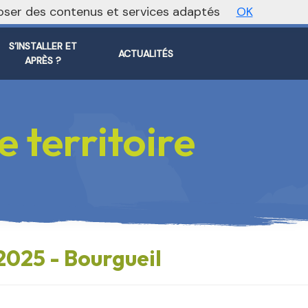
oposer des contenus et services adaptés
OK
ite régional
Vers le site national
S’INSTALLER ET
ACTUALITÉS
APRÈS ?
 territoire
2025 - Bourgueil