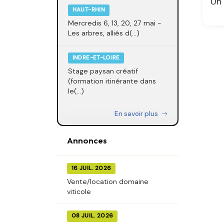
Un 
HAUT-RHIN
Mercredis 6, 13, 20, 27 mai -
Les arbres, alliés d(...)
INDRE-ET-LOIRE
Stage paysan créatif
(formation itinérante dans
le(...)
En savoir plus
Annonces
16 JUIL. 2026
Vente/location domaine
viticole
08 JUIL. 2026