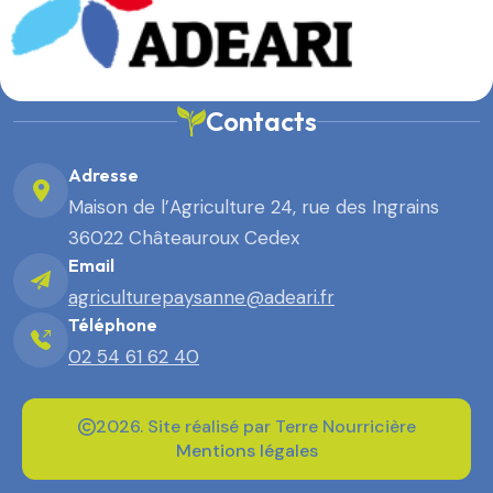
Contacts
Adresse
Maison de l’Agriculture 24, rue des Ingrains
36022 Châteauroux Cedex
Email
agriculturepaysanne@adeari.fr
Téléphone
02 54 61 62 40
2026. Site réalisé par Terre Nourricière
Mentions légales