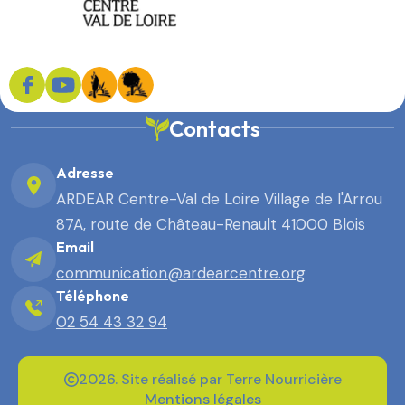
Contacts
Adresse
ARDEAR Centre-Val de Loire Village de l'Arrou
87A, route de Château-Renault 41000 Blois
Email
communication@ardearcentre.org
Téléphone
02 54 43 32 94
2026. Site réalisé par Terre Nourricière
Mentions légales