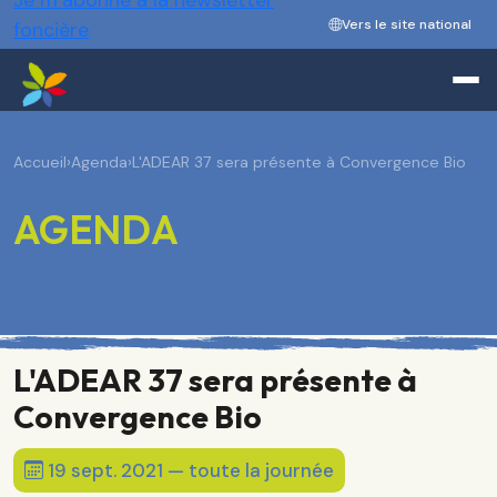
Je m’abonne à la newsletter
Vers le site national
foncière
Accueil
›
Agenda
›
L'ADEAR 37 sera présente à Convergence Bio
AGENDA
L'ADEAR 37 sera présente à
Convergence Bio
19 sept. 2021 — toute la journée