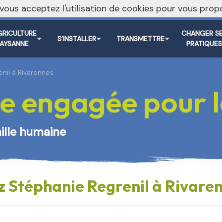
, vous acceptez l'utilisation de cookies pour vous pr
Vers le s
GRICULTURE
CHANGER S
S’INSTALLER
TRANSMETTRE
PAYSANNE
PRATIQUE
enil à Rivarennes
e engagée pour le
aille humaine
z Stéphanie Regrenil à Rivare