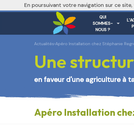
En poursuivant votre navigation sur ce site
QUI
L’A
SOMMES-
NOUS ?
Actualités
›
Apéro Installation chez Stéphanie Regr
Une structur
en faveur d'une agriculture à t
Apéro Installation che