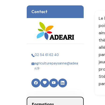
Contact
Le 
poi
ain
thè
all
par
02 54 61 62 40
jeu
agriculturepaysanne@adea
pro
ri.fr
Sté
par
Formations