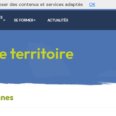
oposer des contenus et services adaptés
OK
ite régional
Vers le site national
ES
SE FORMER
ACTUALITÉS
S
 territoire
nnes