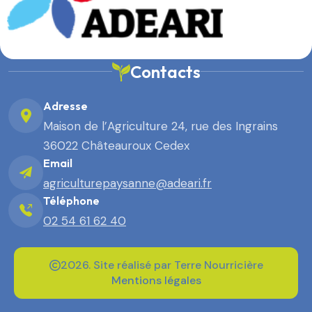
Contacts
Adresse
Maison de l’Agriculture 24, rue des Ingrains
36022 Châteauroux Cedex
Email
agriculturepaysanne@adeari.fr
Téléphone
02 54 61 62 40
2026. Site réalisé par Terre Nourricière
Mentions légales