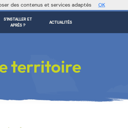
oposer des contenus et services adaptés
OK
ite régional
Vers le site national
S’INSTALLER ET
ACTUALITÉS
APRÈS ?
 territoire