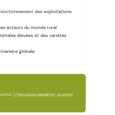
 fonctionnement des exploitations
res acteurs du monde rural
animales élevées et des variétés
 manière globale
lication
"L’Agriculture paysanne : un projet