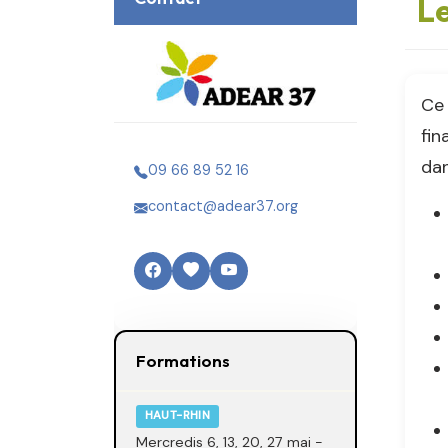
Le
Ce 
fin
dan
09 66 89 52 16
contact@adear37.org
Formations
HAUT-RHIN
Mercredis 6, 13, 20, 27 mai -