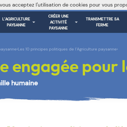
, vous acceptez l'utilisation de cookies pour vous pr
Vers le s
CRÉER UNE
L’AGRICULTURE
TRANSMETTRE SA
ACTIVITÉ
PAYSANNE
FERME
PAYSANNE
 paysanne
›
Les 10 principes politiques de l’Agriculture paysanne
›
e engagée pour le
aille humaine