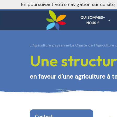
nivo_2026: 1
En poursuivant votre navigation sur ce site
QUI SOMMES-
NOUS ?
L’Agriculture paysanne
›
La Charte de l’Agriculture
Une structur
en faveur d'une agriculture à t
Contact