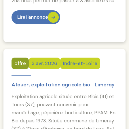
2ha nous permet de passer à 3 associé.e.s su…
Lire l'annonce
offre
3 avr. 2026
Indre-et-Loire
A louer, exploitation agricole bio - Limeray
Exploitation agricole située entre Blois (41) et
Tours (37), pouvant convenir pour
maraîchage, pépinière, horticulture, PPAM. En
Bio depuis 1973. Située commune de Limeray
(37) à 10min d'Amboise, en bord de Loire. Sol