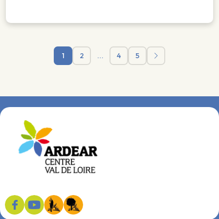
1
2
…
4
5