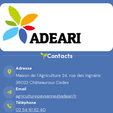
Contacts
Adresse
Maison de l’Agriculture 24, rue des Ingrains
36022 Châteauroux Cedex
Email
agriculturepaysanne@adeari.fr
Téléphone
02 54 61 62 40