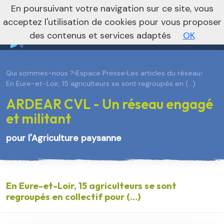
En poursuivant votre navigation sur ce site, vous
Je m’abonne à la newsletter foncière
Vers le site national
acceptez l'utilisation de cookies pour vous proposer
des contenus et services adaptés
OK
Qui sommes-nous ?
›
Espace Presse
›
Les articles du réseau
›
En Eure-et-Loir, 15 agriculteurs se sont regroupés en (…)
ARDEAR CVL - Un réseau engagé
et militant
pour l'Agriculture paysanne
En Eure-et-Loir, 15 agriculteurs se sont
regroupés en collectif pour (…)