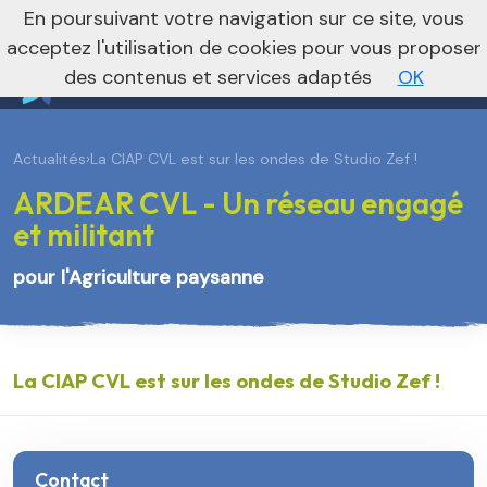
En poursuivant votre navigation sur ce site, vous
Je m’abonne à la newsletter foncière
Vers le site national
acceptez l'utilisation de cookies pour vous proposer
des contenus et services adaptés
OK
Actualités
›
La CIAP CVL est sur les ondes de Studio Zef !
ARDEAR CVL - Un réseau engagé
et militant
pour l'Agriculture paysanne
La CIAP CVL est sur les ondes de Studio Zef !
Contact