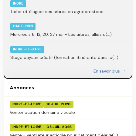
INDRE
Tailler et élaguer ses arbres en agroforesterie
HAUT-RHIN
Mercredis 6, 13, 20, 27 mai - Les arbres, alliés d(...)
INDRE-ET-LOIRE
Stage paysan créatif (formation itinérante dans le(...)
En savoir plus
Annonces
INDRE-ET-LOIRE
16 JUIL. 2026
Vente/location domaine viticole
INDRE-ET-LOIRE
08 JUIL. 2026
Vente - ventilateur agricole pour bâtiment d'éleva(...)