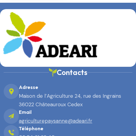
Contacts
Adresse
Maison de l’Agriculture 24, rue des Ingrains
36022 Châteauroux Cedex
Email
agriculturepaysanne@adeari.fr
Téléphone