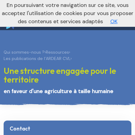
nivo_2026: 1
En poursuivant votre navigation sur ce site, vous
Vers le site régional
Vers le site national
acceptez l'utilisation de cookies pour vous proposer
des contenus et services adaptés
OK
Qui sommes-nous ?
›
Ressources
›
Les publications de l’ARDEAR CVL
›
Une structure engagée pour le
territoire
en faveur d'une agriculture à taille humaine
Contact