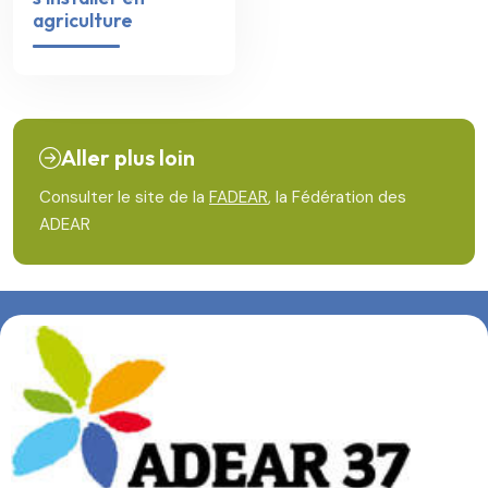
agriculture
Aller plus loin
Consulter le site de la
FADEAR
, la Fédération des
ADEAR