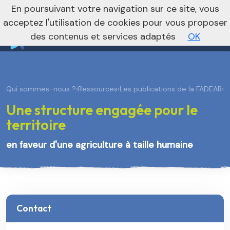
nivo_2026: 1
En poursuivant votre navigation sur ce site, vous
Vers le site régional
Vers le site national
acceptez l'utilisation de cookies pour vous proposer
des contenus et services adaptés
OK
Qui sommes-nous ?
›
Ressources
›
Les publications de la FADEAR
›
Une structure engagée pour le
territoire
en faveur d'une agriculture à taille humaine
Contact