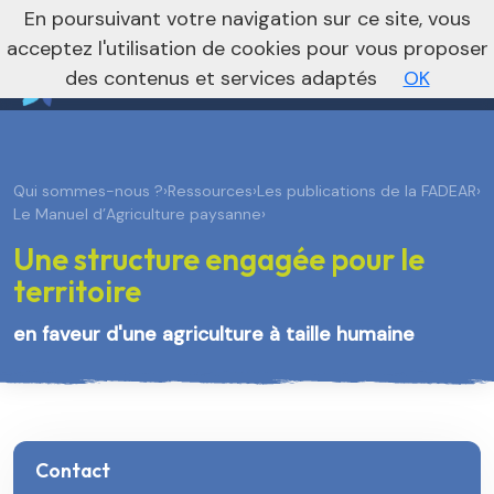
nivo_2026: 1
En poursuivant votre navigation sur ce site, vous
Vers le site régional
Vers le site national
acceptez l'utilisation de cookies pour vous proposer
des contenus et services adaptés
OK
Qui sommes-nous ?
›
Ressources
›
Les publications de la FADEAR
›
Le Manuel d’Agriculture paysanne
›
Une structure engagée pour le
territoire
en faveur d'une agriculture à taille humaine
Contact