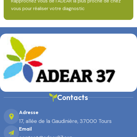
Rapprochez vous de l’ADEAR la plus proche de chez
vous pour réaliser votre diagnostic
Contacts
Adresse
17, allée de la Gaudinière, 37000 Tours
Email