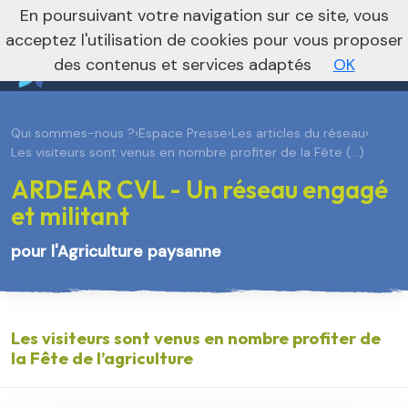
En poursuivant votre navigation sur ce site, vous
Je m’abonne à la newsletter foncière
Vers le site national
acceptez l'utilisation de cookies pour vous proposer
des contenus et services adaptés
OK
Qui sommes-nous ?
›
Espace Presse
›
Les articles du réseau
›
Les visiteurs sont venus en nombre profiter de la Fête (…)
ARDEAR CVL - Un réseau engagé
et militant
pour l'Agriculture paysanne
Les visiteurs sont venus en nombre profiter de
la Fête de l’agriculture