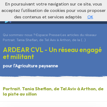
En poursuivant votre navigation sur ce site, vous
Je m’abonne à la newsletter foncière
Vers le site national
acceptez l'utilisation de cookies pour vous proposer
des contenus et services adaptés
OK
Qui sommes-nous ?
›
Espace Presse
›
Les articles du réseau
›
Portrait. Tania Sheflan, de Tel Aviv à Arthon, de la (…)
ARDEAR CVL - Un réseau engagé
et militant
pour l'Agriculture paysanne
Portrait. Tania Sheflan, de Tel Aviv à Arthon, de
la piste au sillon