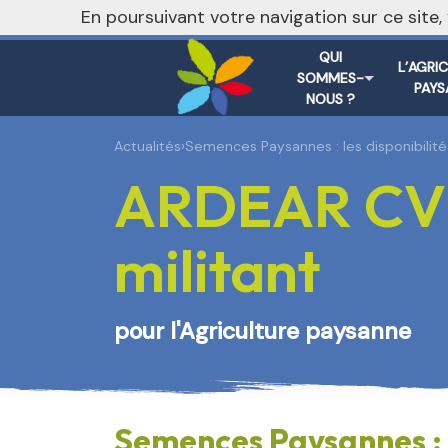
En poursuivant votre navigation sur ce site
QUI
L’AGRI
SOMMES-
PAYS
NOUS ?
Actualités
›
Semences Paysannes : les disponibilités
ARDEAR CVL 
militant
pour l'Agriculture paysanne
Semences Paysannes : le