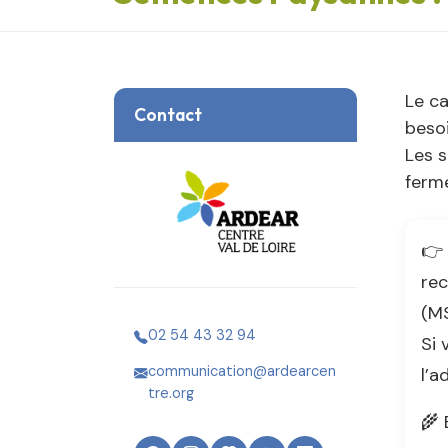
Le ca
Contact
besoi
Les 
ferm
👉 
rec
(M
02 54 43 32 94
Si 
communication@ardearcen
l’a
tre.org
🌾 