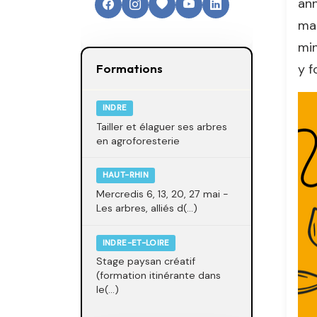
ann
mai
min
y f
Formations
INDRE
Tailler et élaguer ses arbres
en agroforesterie
HAUT-RHIN
Mercredis 6, 13, 20, 27 mai -
Les arbres, alliés d(...)
INDRE-ET-LOIRE
Stage paysan créatif
(formation itinérante dans
le(...)