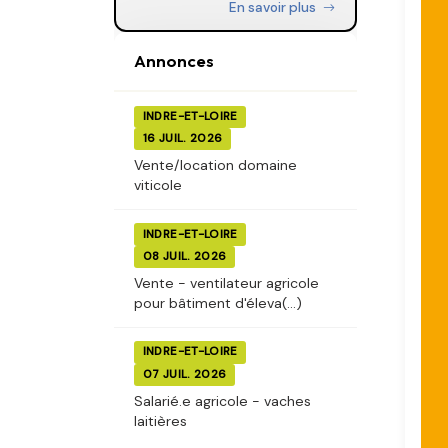
En savoir plus
Annonces
INDRE-ET-LOIRE
16 JUIL. 2026
Vente/location domaine
viticole
INDRE-ET-LOIRE
08 JUIL. 2026
Vente - ventilateur agricole
pour bâtiment d'éleva(...)
INDRE-ET-LOIRE
07 JUIL. 2026
Salarié.e agricole - vaches
laitières