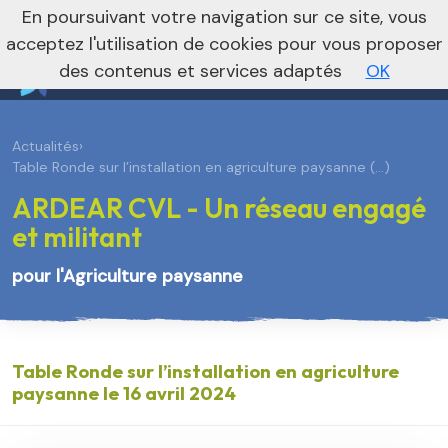
En poursuivant votre navigation sur ce site, vous
Je m’abonne à la newsletter foncière
Vers le site national
acceptez l'utilisation de cookies pour vous proposer
des contenus et services adaptés
OK
Actualités
›
Table Ronde sur l’installation en agriculture paysanne (…)
ARDEAR CVL - Un réseau engagé
et militant
pour l'Agriculture paysanne
Table Ronde sur l’installation en agriculture
paysanne le 16 avril 2024