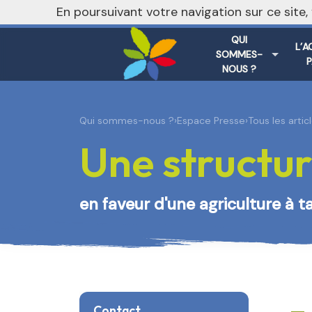
nivo_2026: 1
En poursuivant votre navigation sur ce site
QUI
L’A
SOMMES-
NOUS ?
Qui sommes-nous ?
›
Espace Presse
›
Tous les arti
Une structur
en faveur d'une agriculture à t
Contact