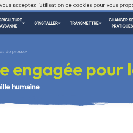
, vous acceptez l'utilisation de cookies pour vous pr
Vers le s
GRICULTURE
CHANGER S
S’INSTALLER
TRANSMETTRE
PAYSANNE
PRATIQUE
cles de presse
›
e engagée pour le
aille humaine