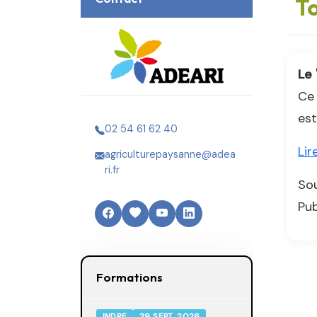
To
Le 
Ce 
est
02 54 61 62 40
Lir
agriculturepaysanne@adea
ri.fr
Sou
Pub
Formations
INDRE
29 SEPT. 2026