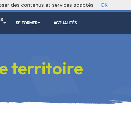
oposer des contenus et services adaptés
OK
ite régional
Vers le site national
ES
SE FORMER
ACTUALITÉS
S
 territoire