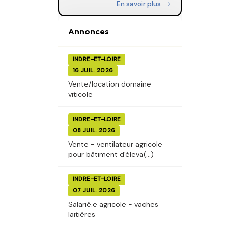
En savoir plus
Annonces
INDRE-ET-LOIRE
16 JUIL. 2026
Vente/location domaine
viticole
INDRE-ET-LOIRE
08 JUIL. 2026
Vente - ventilateur agricole
pour bâtiment d'éleva(...)
INDRE-ET-LOIRE
07 JUIL. 2026
Salarié.e agricole - vaches
laitières