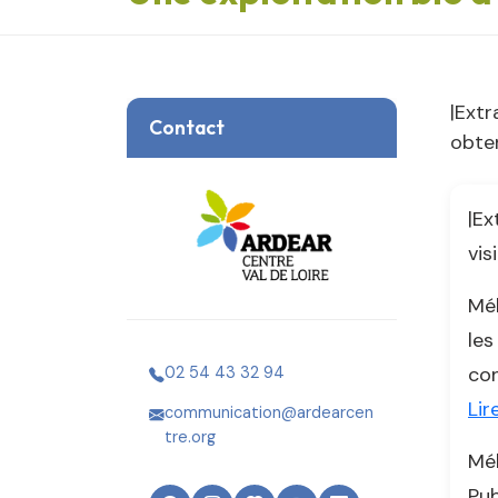
|Extr
Contact
obten
|Ex
vis
Mél
les
con
02 54 43 32 94
Lir
communication@ardearcen
tre.org
Mél
Pub