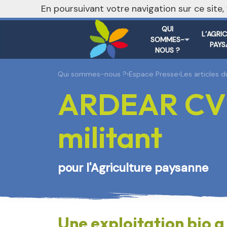
En poursuivant votre navigation sur ce site
QUI
L’AGRI
SOMMES-
PAYS
NOUS ?
Qui sommes-nous ?
›
Espace Presse
›
Les articles 
ARDEAR CVL 
militant
pour l'Agriculture paysanne
Une exploitation bio a 