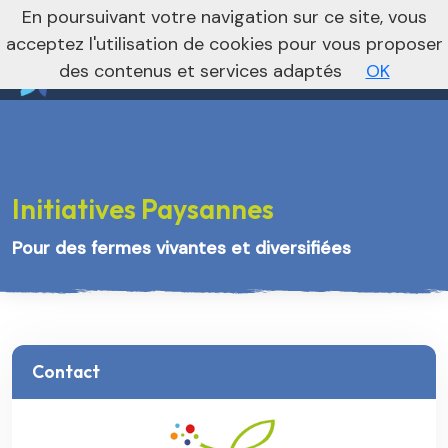
nivo_2026: 1
En poursuivant votre navigation sur ce site, vous
Vers le site national
acceptez l'utilisation de cookies pour vous proposer
des contenus et services adaptés
OK
Initiatives Paysannes
Pour des fermes vivantes et diversifiées
Contact