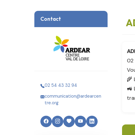
Contact
A
AD
02 
Vou
🌾 
02 54 43 32 94
🚜 
communication@ardearcen
tr
tre.org