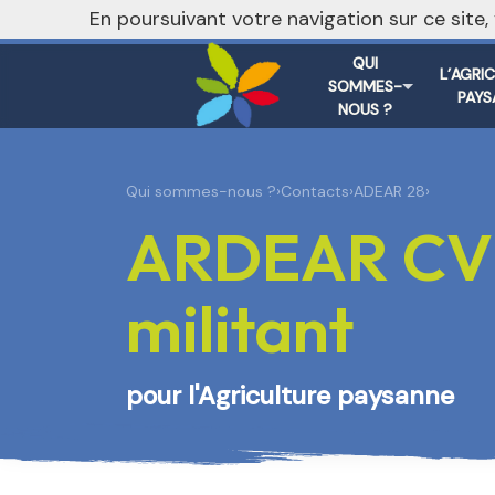
nivo_2026: 1
En poursuivant votre navigation sur ce site
QUI
L’AGRI
SOMMES-
PAYS
NOUS ?
Qui sommes-nous ?
›
Contacts
›
ADEAR 28
›
ARDEAR CVL 
militant
pour l'Agriculture paysanne