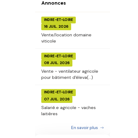
Annonces
INDRE-ET-LOIRE
16 JUIL. 2026
Vente/location domaine
viticole
INDRE-ET-LOIRE
08 JUIL. 2026
Vente - ventilateur agricole
pour bâtiment d'éleva(...)
INDRE-ET-LOIRE
07 JUIL. 2026
Salarié.e agricole - vaches
laitières
En savoir plus