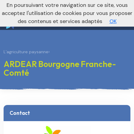
nivo_2026: 1
En poursuivant votre navigation sur ce site, vous
Vers le site national
acceptez l'utilisation de cookies pour vous proposer
des contenus et services adaptés
OK
L’agriculture paysanne
›
ARDEAR Bourgogne Franche-
Comté
Contact