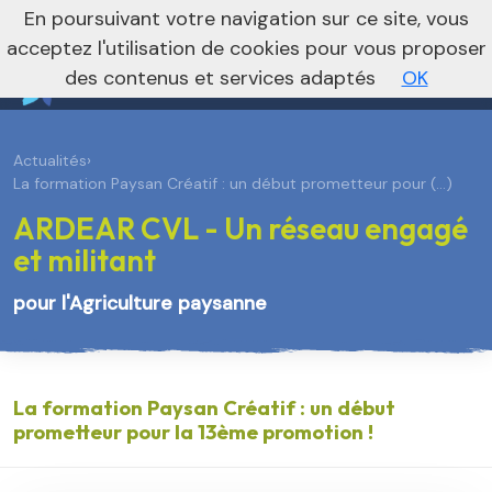
En poursuivant votre navigation sur ce site, vous
Je m’abonne à la newsletter foncière
Vers le site national
acceptez l'utilisation de cookies pour vous proposer
des contenus et services adaptés
OK
Actualités
›
La formation Paysan Créatif : un début prometteur pour (…)
ARDEAR CVL - Un réseau engagé
et militant
pour l'Agriculture paysanne
La formation Paysan Créatif : un début
prometteur pour la 13ème promotion !