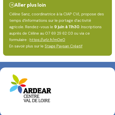
Aller plus loin
Céline Sanz, coordinatrice à la CIAP CVL propose des
temps d’informations sur le portage d’activité
agricole. Rendez-vous le
9 juin à 11h30
. Inscriptions
auprès de Céline au 07 69 29 62 03 ou via ce
formulaire :
https://urlz.fr/m0e0
En savoir plus sur le
Stage Paysan Créatif