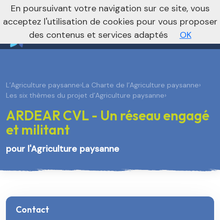
nivo_2026: 1
En poursuivant votre navigation sur ce site, vous
Je m’abonne à la newsletter foncière
Vers le site national
acceptez l'utilisation de cookies pour vous proposer
des contenus et services adaptés
OK
L’Agriculture paysanne
›
La Charte de l’Agriculture paysanne
›
Les six thèmes du projet d’Agriculture paysanne
›
ARDEAR CVL - Un réseau engagé
et militant
pour l'Agriculture paysanne
Contact