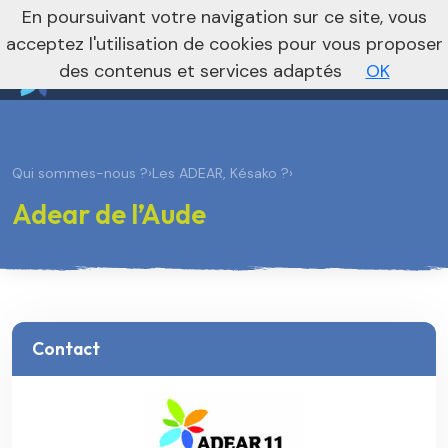
nivo_2026: 1
En poursuivant votre navigation sur ce site, vous
Vers le site national
acceptez l'utilisation de cookies pour vous proposer
des contenus et services adaptés
OK
Qui sommes-nous ?
›
Les ADEAR, Késako ?
›
Adear de l’Aude
Contact