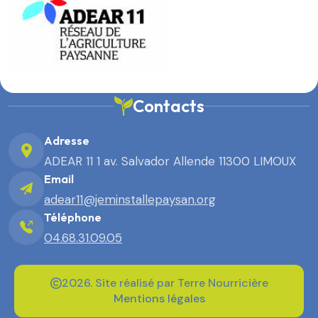
Contacts
Adresse
ADEAR 11 1 av. Salvador Allende 11300 LIMOUX
Email
adear11@jeminstallepaysan.org
Téléphone
04.68.31.09.05
2026. Site réalisé par Terre Nourricière
Mentions légales